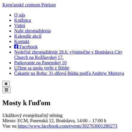
Kresťanské centrum
Prielom
O nás
Knižnica
Videá
Naše zhromaždenia
Kalendár akcií
Kontakt
Facebook
Nedeľné zhromaždenie 28.6. výnimočne v Bratislava City
Church na Rožňavskej 17.
Parkovanie na Panenskej 10
Učíme sa spolu verše z Biblie
Čakanie na Boha: 31-dňová štúdia podľa Andrew Murraya
Mosty k ľuďom
Ukážkový evanjelizačný tréning
Miesto: ECM, Panenská 12, Bratislava, 14:00 – 17:00 h
Viac na
https://www.facebook.com/events/392763001280273