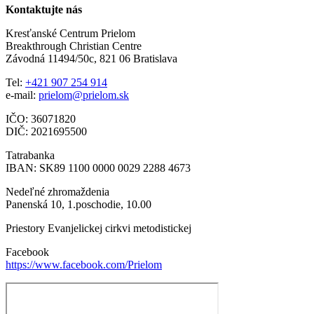
Kontaktujte nás
Kresťanské Centrum Prielom
Breakthrough Christian Centre
Závodná 11494/50c, 821 06 Bratislava
Tel:
+421 907 254 914
e-mail:
prielom@prielom.sk
IČO: 36071820
DIČ: 2021695500
Tatrabanka
IBAN: SK89 1100 0000 0029 2288 4673
Nedeľné zhromaždenia
Panenská 10, 1.poschodie, 10.00
Priestory Evanjelickej cirkvi metodistickej
Facebook
https://www.facebook.com/Prielom